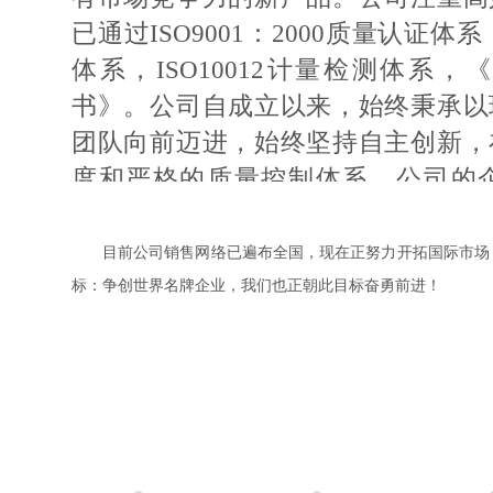
已通过ISO9001：2000质量认证体系，
体系，ISO10012计量检测体系
书》。公司自成立以来，始终秉承以
团队向前迈进，始终坚持自主创新，
度和严格的质量控制体系。公司的
本，经营模式上也始终走在中国的前
艺、材料、服务上创新，更要从管理
目前公司销售网络已遍布全国，现在正努力开拓国际市场
创新，只有各方面有机结合，才能创
标：争创世界名牌企业，我们也正朝此目标奋勇前进！
的、具有市场竞争力的新产品。公司
发，并已通过ISO9001：2000质量认证
境认证体系，ISO10012计量检测
证书》。