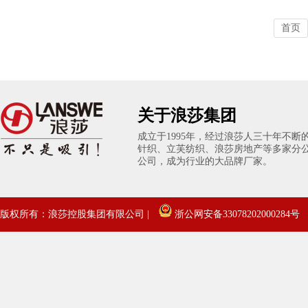
首页
关于浪莎集团
成立于1995年，经过浪莎人三十年不
针织、立芙纺织、浪莎房地产等多家分
公司，成为行业的大品牌厂家。
版权所有：浪莎控股集团有限公司 |
浙公网安备33078202000284号