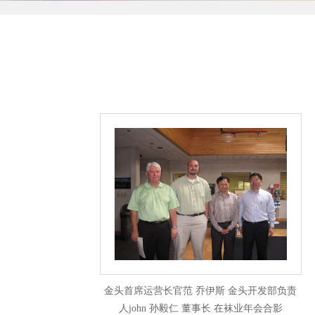
金头首席运营长官范 乔伊斯 金头开发部负责
人john 孙毅仁 董事长 在袜业年会合影