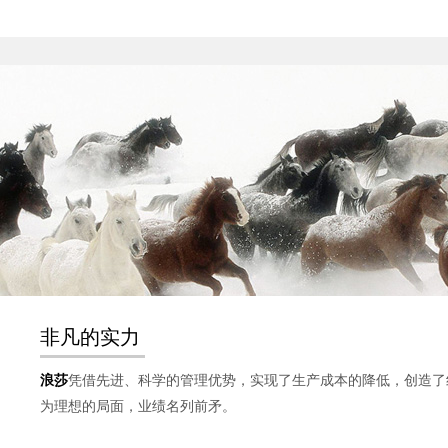
非凡的实力
浪莎
凭借先进、科学的管理优势，实现了生产成本的降低，创造了
为理想的局面，业绩名列前矛。