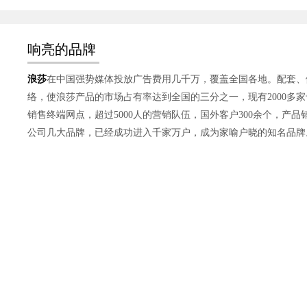
响亮的品牌
浪莎
在中国强势媒体投放广告费用几千万，覆盖全国各地。配套、
络，使浪莎产品的市场占有率达到全国的三分之一，现有2000多家
销售终端网点，超过5000人的营销队伍，国外客户300余个，产品
公司几大品牌，已经成功进入千家万户，成为家喻户晓的知名品牌