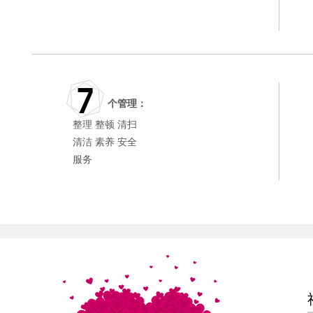
个管理：
整理 整顿 清扫
清洁 素养 安全
服务