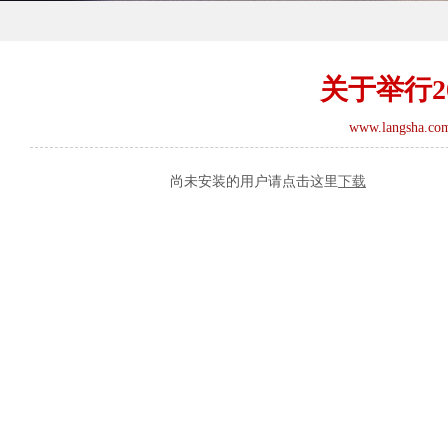
关于举行2
www.langsha.co
尚未安装的用户请点击这里
下载