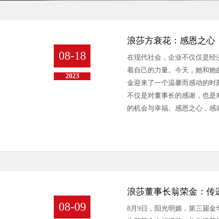
浪莎方衰花：感恩之心
08-18
在现代社会，企业不仅仅是经
着自己的力量。今天，她和她的
2023
金迎来了一个温馨而感动的时
不仅是对董事长的感谢，也是
的机会与幸福。感恩之心，感
对女儿的教育问题，方衰花曾
才子女入学的资格，进入了一
感谢，方衰花与女儿一同送来
力量。方衰花这样的举动，让
报那些曾经帮助过我们的人，
浪莎董事长翁荣金：传
08-09
8月9日，阳光明媚，第三届