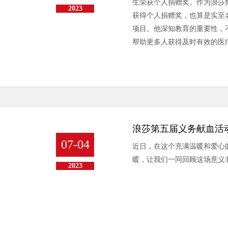
生荣获个人捐赠奖。作为浪莎
2023
获得个人捐赠奖，也算是实至
项目。他深知教育的重要性，
帮助更多人获得及时有效的医
翁荣金先生对社会的无私奉献
之路的明灯。他所展现出的社
们，爱心无界，善举无限，每
点亮生活的每一个角落，让温
浪莎第五届义务献血活
07-04
近日，在这个充满温暖和爱心
暖，让我们一同回顾这场意义
2023