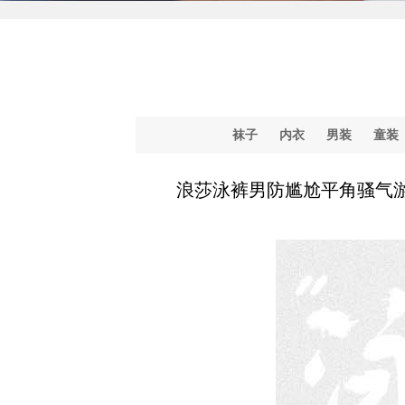
袜子
内衣
男装
童装
浪莎泳裤男防尴尬平角骚气游泳裤