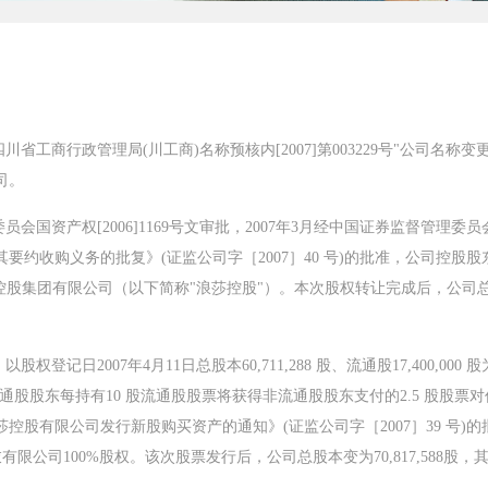
川省工商行政管理局(川工商)名称预核内[2007]第003229号"公司名
司。
委员会国资产权[2006]1169号文审批，2007年3月经中国证券监督管
要约收购义务的批复》(证监公司字［2007］40 号)的批准，公司控股
浪莎控股集团有限公司（以下简称"浪莎控股"）。本次股权转让完成后，公司总股
股权登记日2007年4月11日总股本60,711,288 股、流通股17,400,
即：流通股股东每持有10 股流通股股票将获得非流通股股东支付的2.5 股
股有限公司发行新股购买资产的通知》(证监公司字［2007］39 号)的批
衣有限公司100%股权。该次股票发行后，公司总股本变为70,817,588股，其