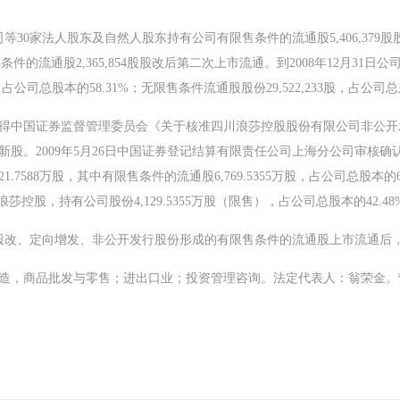
司等30家法人股东及自然人股东持有公司有限售条件的流通股5,406,379股
通股2,365,854股股改后第二次上市流通。到2008年12月31日公司总股
占公司总股本的58.31%；无限售条件流通股股份29,522,233股，占公司总股
获得中国证券监督管理委员会《关于核准四川浪莎控股股份有限公司非公开发行
股新股。2009年5月26日中国证券登记结算有限责任公司上海分公司审核确
7588万股，其中有限售条件的流通股6,769.5355万股，占公司总股本的69.
莎控股，持有公司股份4,129.5355万股（限售），占公司总股本的42.48
日公司股改、定向增发、非公开发行股份形成的有限售条件的流通股上市流通后，公司
商品批发与零售；进出口业；投资管理咨询。法定代表人：翁荣金。营业执照号