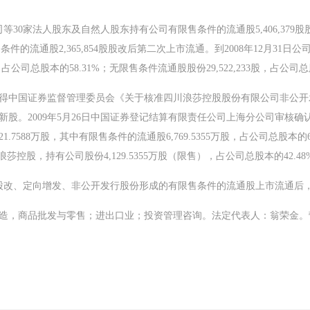
司等30家法人股东及自然人股东持有公司有限售条件的流通股5,406,379股
通股2,365,854股股改后第二次上市流通。到2008年12月31日公司总股
占公司总股本的58.31%；无限售条件流通股股份29,522,233股，占公司总股
获得中国证券监督管理委员会《关于核准四川浪莎控股股份有限公司非公开发行
股新股。2009年5月26日中国证券登记结算有限责任公司上海分公司审核确
7588万股，其中有限售条件的流通股6,769.5355万股，占公司总股本的69.
莎控股，持有公司股份4,129.5355万股（限售），占公司总股本的42.48
日公司股改、定向增发、非公开发行股份形成的有限售条件的流通股上市流通后，公司
商品批发与零售；进出口业；投资管理咨询。法定代表人：翁荣金。营业执照号