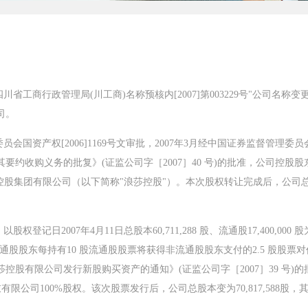
川省工商行政管理局(川工商)名称预核内[2007]第003229号"公司名
司。
委员会国资产权[2006]1169号文审批，2007年3月经中国证券监督管
要约收购义务的批复》(证监公司字［2007］40 号)的批准，公司控股
浪莎控股集团有限公司（以下简称"浪莎控股"）。本次股权转让完成后，公司总股
股权登记日2007年4月11日总股本60,711,288 股、流通股17,400,
即：流通股股东每持有10 股流通股股票将获得非流通股股东支付的2.5 股
股有限公司发行新股购买资产的通知》(证监公司字［2007］39 号)的批
衣有限公司100%股权。该次股票发行后，公司总股本变为70,817,588股，其